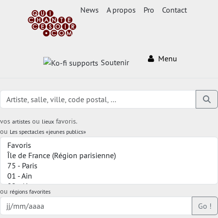
News
A propos
Pro
Contact
Menu
Soutenir
vos
ou
favoris.
artistes
lieux
ou
Les spectacles «jeunes publics»
ou
régions favorites
Go !