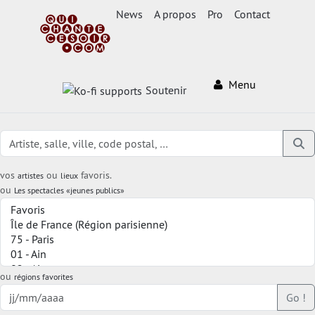
News
A propos
Pro
Contact
Menu
Soutenir
vos
ou
favoris.
artistes
lieux
ou
Les spectacles «jeunes publics»
ou
régions favorites
Go !