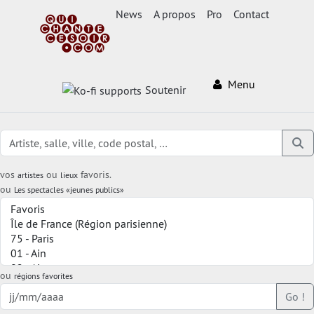
News
A propos
Pro
Contact
Menu
Soutenir
vos
ou
favoris.
artistes
lieux
ou
Les spectacles «jeunes publics»
ou
régions favorites
Go !