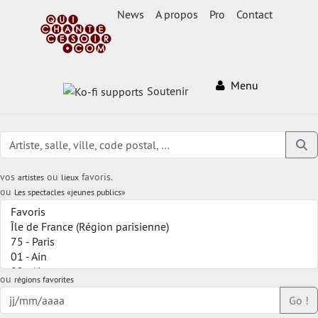
News
A propos
Pro
Contact
Menu
Soutenir
vos
ou
favoris.
artistes
lieux
ou
Les spectacles «jeunes publics»
ou
régions favorites
Go !