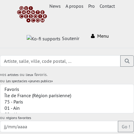
News
A propos
Pro
Contact
Menu
Soutenir
vos
ou
favoris.
artistes
lieux
ou
Les spectacles «jeunes publics»
ou
régions favorites
Go !