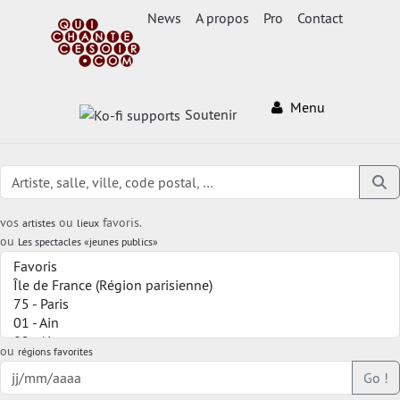
News
A propos
Pro
Contact
Menu
Soutenir
vos
ou
favoris.
artistes
lieux
ou
Les spectacles «jeunes publics»
ou
régions favorites
Go !