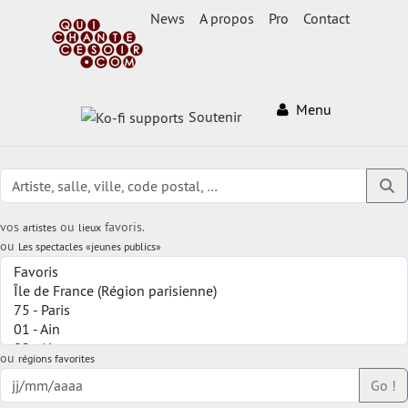
News
A propos
Pro
Contact
Menu
Soutenir
vos
ou
favoris.
artistes
lieux
ou
Les spectacles «jeunes publics»
ou
régions favorites
Go !