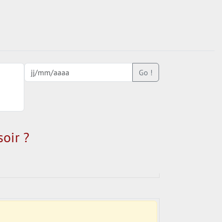
Go !
oir ?