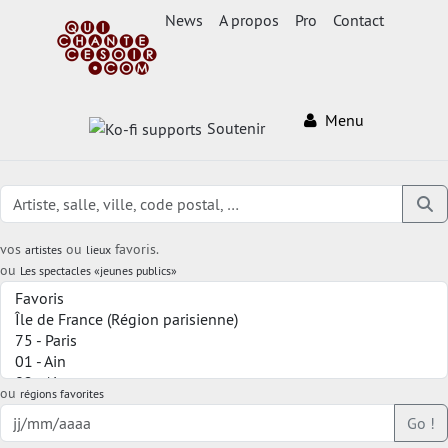
News
A propos
Pro
Contact
Menu
Soutenir
vos
ou
favoris.
artistes
lieux
ou
Les spectacles «jeunes publics»
ou
régions favorites
Go !