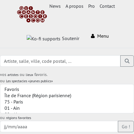
News
A propos
Pro
Contact
Menu
Soutenir
vos
ou
favoris.
artistes
lieux
ou
Les spectacles «jeunes publics»
ou
régions favorites
Go !