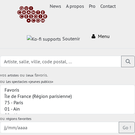
News
A propos
Pro
Contact
Menu
Soutenir
vos
ou
favoris.
artistes
lieux
ou
Les spectacles «jeunes publics»
ou
régions favorites
Go !