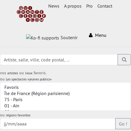
News
A propos
Pro
Contact
Menu
Soutenir
vos
ou
favoris.
artistes
lieux
ou
Les spectacles «jeunes publics»
ou
régions favorites
Go !