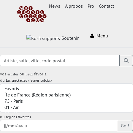
News
A propos
Pro
Contact
Menu
Soutenir
vos
ou
favoris.
artistes
lieux
ou
Les spectacles «jeunes publics»
ou
régions favorites
Go !