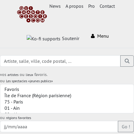
News
A propos
Pro
Contact
Menu
Soutenir
vos
ou
favoris.
artistes
lieux
ou
Les spectacles «jeunes publics»
ou
régions favorites
Go !