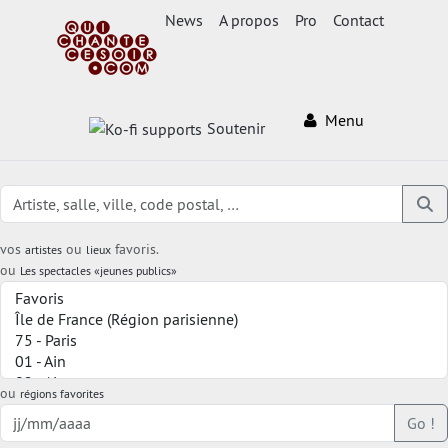
News
A propos
Pro
Contact
Menu
Soutenir
vos
ou
favoris.
artistes
lieux
ou
Les spectacles «jeunes publics»
ou
régions favorites
Go !