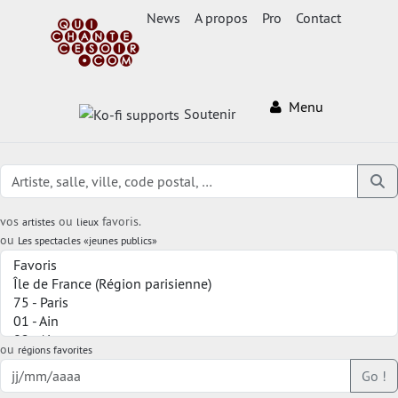
News
A propos
Pro
Contact
Menu
Soutenir
vos
ou
favoris.
artistes
lieux
ou
Les spectacles «jeunes publics»
ou
régions favorites
Go !