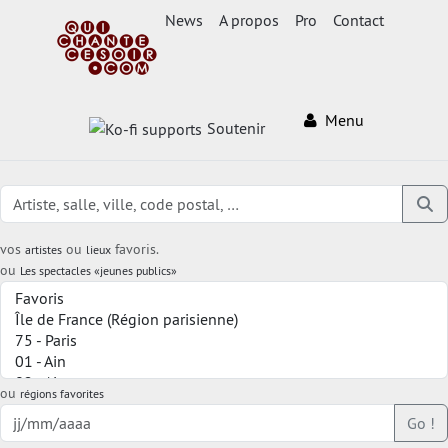
News
A propos
Pro
Contact
Menu
Soutenir
vos
ou
favoris.
artistes
lieux
ou
Les spectacles «jeunes publics»
ou
régions favorites
Go !