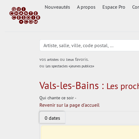
Nouveautés
A propos
Espace Pro
Con
vos
ou
favoris.
artistes
lieux
ou
Les spectacles «jeunes publics»
Vals-les-Bains :
Les proch
Qui chante ce soir -
Revenir sur la page d'accueil
0 dates