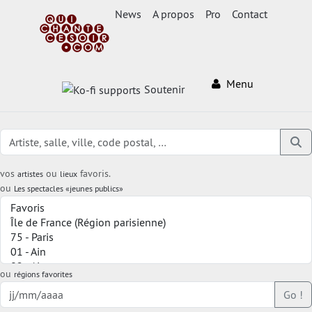
News
A propos
Pro
Contact
Menu
Soutenir
vos
ou
favoris.
artistes
lieux
ou
Les spectacles «jeunes publics»
ou
régions favorites
Go !