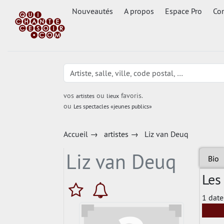
Nouveautés
A propos
Espace Pro
Con
vos
ou
favoris.
artistes
lieux
ou
Les spectacles «jeunes publics»
Accueil
→
artistes
→
Liz van Deuq
Liz van Deuq
Bio
Les
1 date