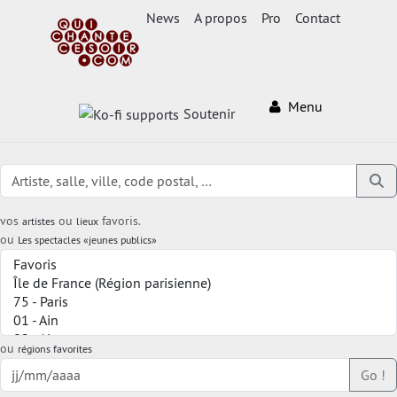
News
A propos
Pro
Contact
Menu
Soutenir
vos
ou
favoris.
artistes
lieux
ou
Les spectacles «jeunes publics»
ou
régions favorites
Go !