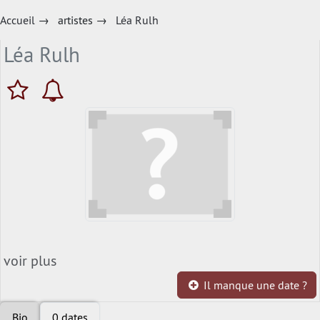
Accueil
→
artistes
→
Léa Rulh
Léa Rulh
voir plus
Il manque une date ?
Bio
0 dates