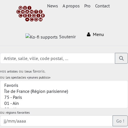
News
A propos
Pro
Contact
Menu
Soutenir
vos
ou
favoris.
artistes
lieux
ou
Les spectacles «jeunes publics»
ou
régions favorites
Go !