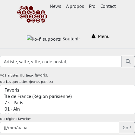
News
A propos
Pro
Contact
Menu
Soutenir
vos
ou
favoris.
artistes
lieux
ou
Les spectacles «jeunes publics»
ou
régions favorites
Go !