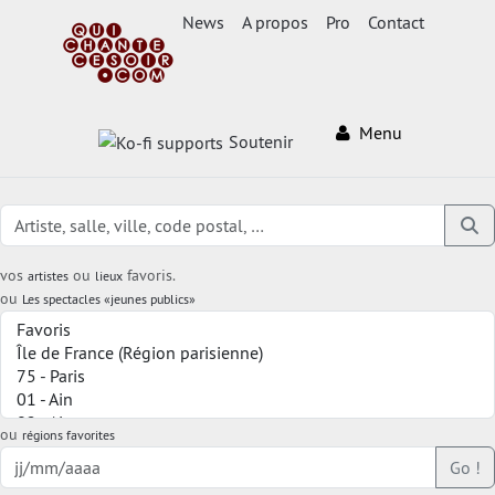
News
A propos
Pro
Contact
Menu
Soutenir
vos
ou
favoris.
artistes
lieux
ou
Les spectacles «jeunes publics»
ou
régions favorites
Go !