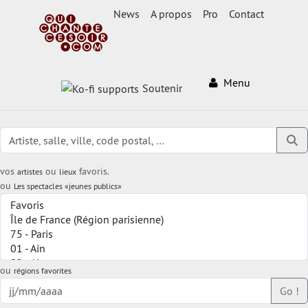
News
A propos
Pro
Contact
Menu
Soutenir
vos
ou
favoris.
artistes
lieux
ou
Les spectacles «jeunes publics»
ou
régions favorites
Go !