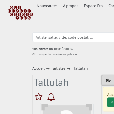
Nouveautés
A propos
Espace Pro
Con
vos
ou
favoris.
artistes
lieux
ou
Les spectacles «jeunes publics»
Accueil
→
artistes
→
Tallulah
Tallulah
Bio
Auc
P