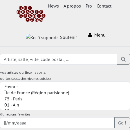
News
A propos
Pro
Contact
Menu
Soutenir
vos
ou
favoris.
artistes
lieux
ou
Les spectacles «jeunes publics»
ou
régions favorites
Go !