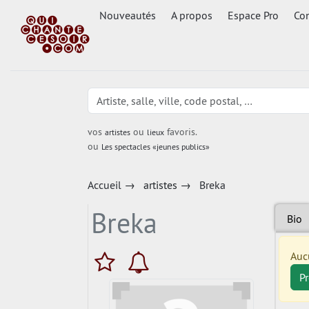
Nouveautés
A propos
Espace Pro
Con
vos
ou
favoris.
artistes
lieux
ou
Les spectacles «jeunes publics»
Accueil
→
artistes
→
Breka
Breka
Bio
Auc
P