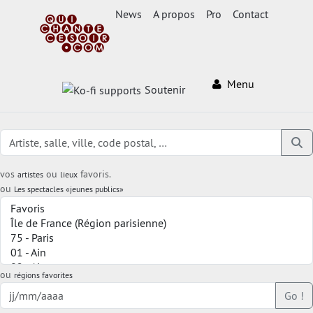
News
A propos
Pro
Contact
Menu
Soutenir
vos
ou
favoris.
artistes
lieux
ou
Les spectacles «jeunes publics»
ou
régions favorites
Go !