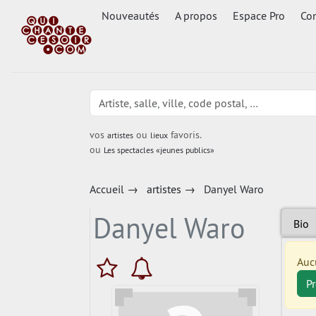
Nouveautés
A propos
Espace Pro
Con
vos
ou
favoris.
artistes
lieux
ou
Les spectacles «jeunes publics»
Accueil
→
artistes
→
Danyel Waro
Danyel Waro
Bio
Auc
P