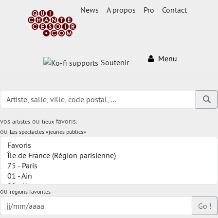
News
A propos
Pro
Contact
Menu
Soutenir
vos
ou
favoris.
artistes
lieux
ou
Les spectacles «jeunes publics»
ou
régions favorites
Go !