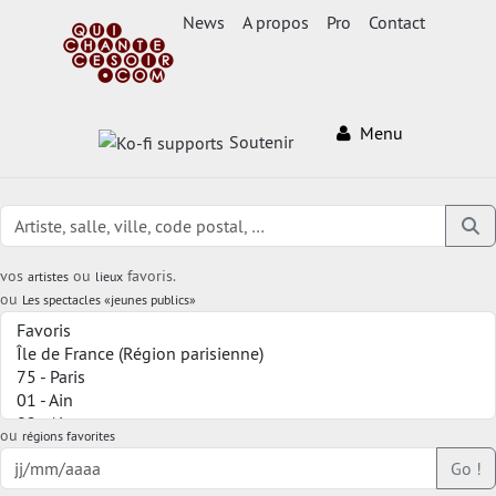
News
A propos
Pro
Contact
Menu
Soutenir
vos
ou
favoris.
artistes
lieux
ou
Les spectacles «jeunes publics»
ou
régions favorites
Go !