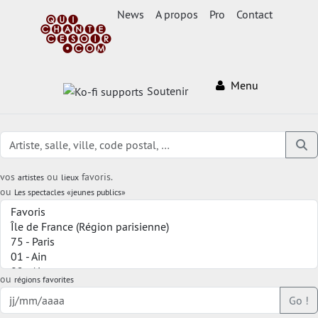
News
A propos
Pro
Contact
Menu
Soutenir
vos
ou
favoris.
artistes
lieux
ou
Les spectacles «jeunes publics»
ou
régions favorites
Go !