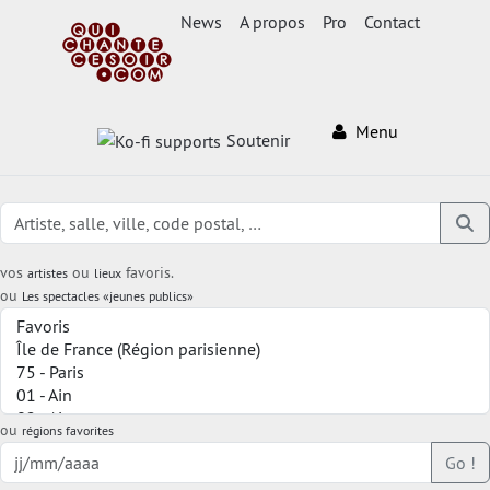
News
A propos
Pro
Contact
Menu
Soutenir
vos
ou
favoris.
artistes
lieux
ou
Les spectacles «jeunes publics»
ou
régions favorites
Go !