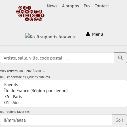
News
A propos
Pro
Contact
Menu
Soutenir
vos
ou
favoris.
artistes
lieux
ou
Les spectacles «jeunes publics»
ou
régions favorites
Go !