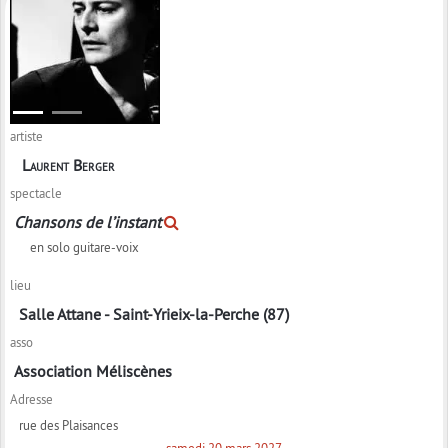
artiste
Laurent Berger
spectacle
Chansons de l’instant
en solo guitare-voix
lieu
Salle Attane - Saint-Yrieix-la-Perche (87)
asso
Association Méliscènes
Adresse
rue des Plaisances
samedi 20 mars 2027