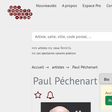
Nouveautés
A propos
Espace Pro
Con
vos
ou
favoris.
artistes
lieux
ou
Les spectacles «jeunes publics»
Accueil
→
artistes
→
Paul Péchenart
Paul Péchenart
Bio
Auc
P