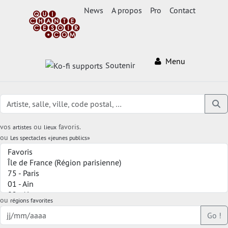
News
A propos
Pro
Contact
Menu
Soutenir
vos
ou
favoris.
artistes
lieux
ou
Les spectacles «jeunes publics»
ou
régions favorites
Go !