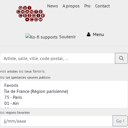
News
A propos
Pro
Contact
Menu
Soutenir
vos
ou
favoris.
artistes
lieux
ou
Les spectacles «jeunes publics»
ou
régions favorites
Go !