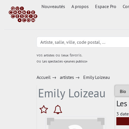
Nouveautés
A propos
Espace Pro
Con
vos
ou
favoris.
artistes
lieux
ou
Les spectacles «jeunes publics»
Accueil
→
artistes
→
Emily Loizeau
Emily Loizeau
Bio
Les
3 date