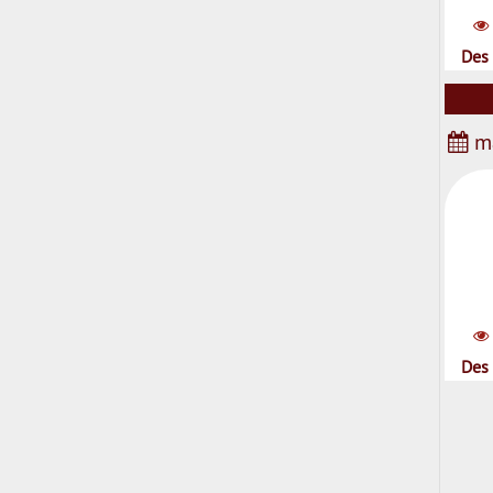
Des 
ma
Des 