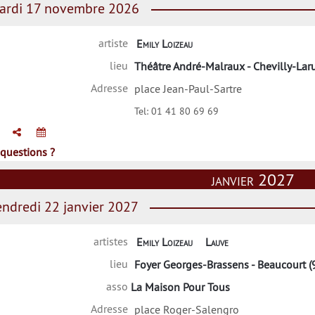
rdi 17 novembre 2026
artiste
Emily Loizeau
lieu
Théâtre André-Malraux - Chevilly-Laru
Adresse
place Jean-Paul-Sartre
Tel:
01 41 80 69 69
questions ?
janvier 2027
ndredi 22 janvier 2027
artistes
Emily Loizeau
Lauve
lieu
Foyer Georges-Brassens - Beaucourt (
asso
La Maison Pour Tous
Adresse
place Roger-Salengro