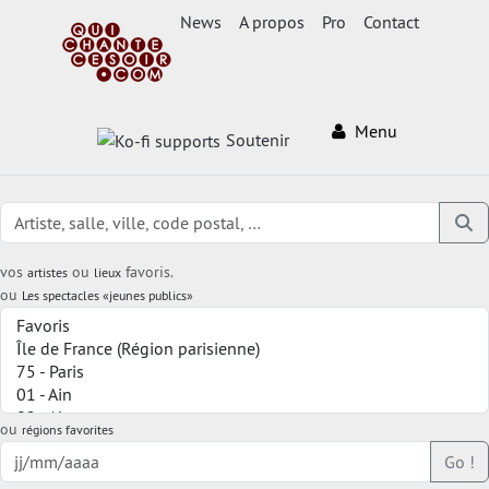
News
A propos
Pro
Contact
Menu
Soutenir
vos
ou
favoris.
artistes
lieux
ou
Les spectacles «jeunes publics»
ou
régions favorites
Go !