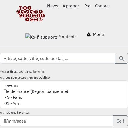
News
A propos
Pro
Contact
Menu
Soutenir
vos
ou
favoris.
artistes
lieux
ou
Les spectacles «jeunes publics»
ou
régions favorites
Go !