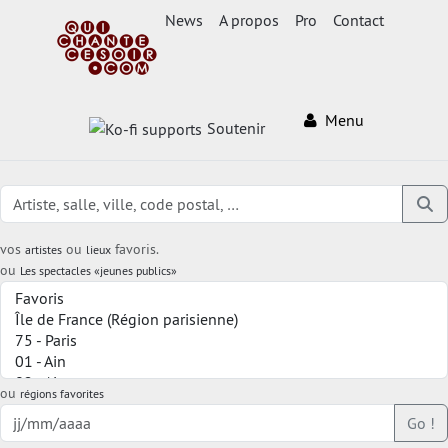
News
A propos
Pro
Contact
Menu
Soutenir
vos
ou
favoris.
artistes
lieux
ou
Les spectacles «jeunes publics»
ou
régions favorites
Go !