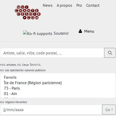
News
A propos
Pro
Contact
Menu
Soutenir
vos
ou
favoris.
artistes
lieux
ou
Les spectacles «jeunes publics»
ou
régions favorites
Go !