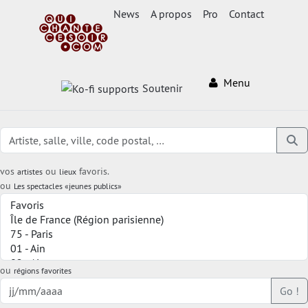
News
A propos
Pro
Contact
Menu
Soutenir
vos
ou
favoris.
artistes
lieux
ou
Les spectacles «jeunes publics»
ou
régions favorites
Go !