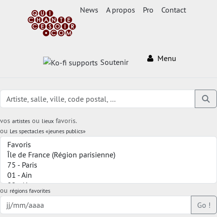
News
A propos
Pro
Contact
Menu
Soutenir
vos
ou
favoris.
artistes
lieux
ou
Les spectacles «jeunes publics»
ou
régions favorites
Go !