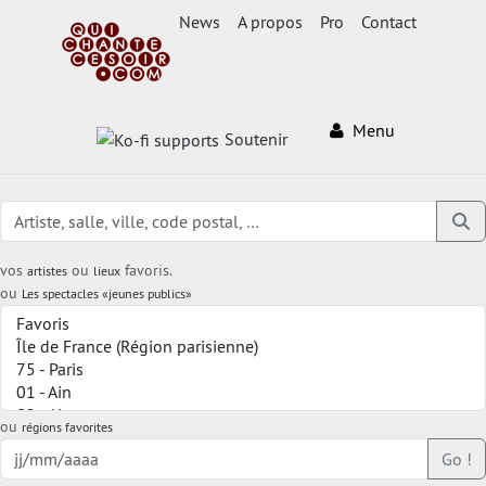
News
A propos
Pro
Contact
Menu
Soutenir
vos
ou
favoris.
artistes
lieux
ou
Les spectacles «jeunes publics»
ou
régions favorites
Go !