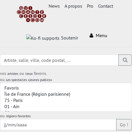
News
A propos
Pro
Contact
Menu
Soutenir
vos
ou
favoris.
artistes
lieux
ou
Les spectacles «jeunes publics»
ou
régions favorites
Go !