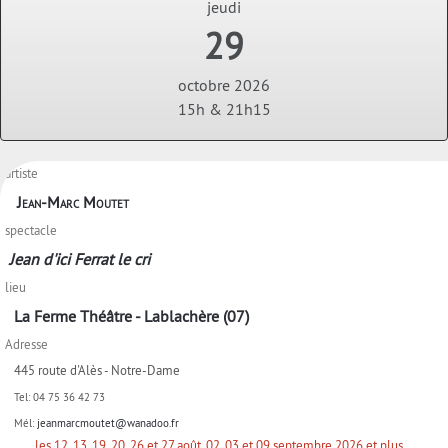
jeudi
29
octobre 2026
15h & 21h15
artiste
Jean-Marc Moutet
spectacle
Jean d'ici Ferrat le cri
lieu
La Ferme Théâtre - Lablachère (07)
Adresse
445 route d'Alès - Notre-Dame
Tel:
04 75 36 42 73
Mél:
jeanmarcmoutet@wanadoo.fr
les 12, 13, 19, 20, 26 et 27 août, 02, 03 et 09 septembre 2026 et plus…