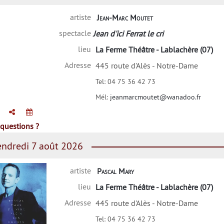
artiste
Jean-Marc Moutet
spectacle
Jean d'ici Ferrat le cri
lieu
La Ferme Théâtre - Lablachère (07)
Adresse
445 route d'Alès - Notre-Dame
Tel:
04 75 36 42 73
Mél:
jeanmarcmoutet@wanadoo.fr
questions ?
ndredi 7 août 2026
artiste
Pascal Mary
lieu
La Ferme Théâtre - Lablachère (07)
Adresse
445 route d'Alès - Notre-Dame
Tel:
04 75 36 42 73