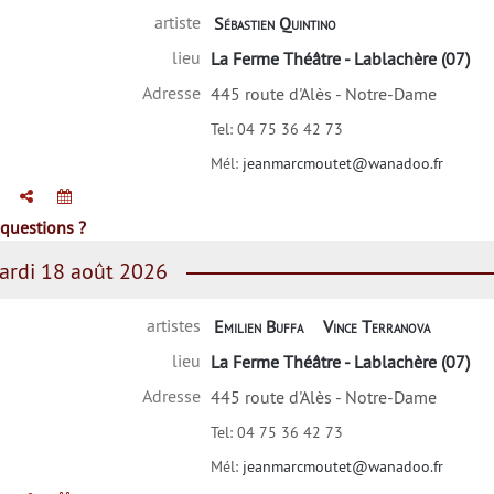
artiste
Sébastien Quintino
lieu
La Ferme Théâtre - Lablachère (07)
Adresse
445 route d'Alès - Notre-Dame
Tel:
04 75 36 42 73
Mél:
jeanmarcmoutet@wanadoo.fr
questions ?
rdi 18 août 2026
artistes
Emilien Buffa
Vince Terranova
lieu
La Ferme Théâtre - Lablachère (07)
Adresse
445 route d'Alès - Notre-Dame
Tel:
04 75 36 42 73
Mél:
jeanmarcmoutet@wanadoo.fr