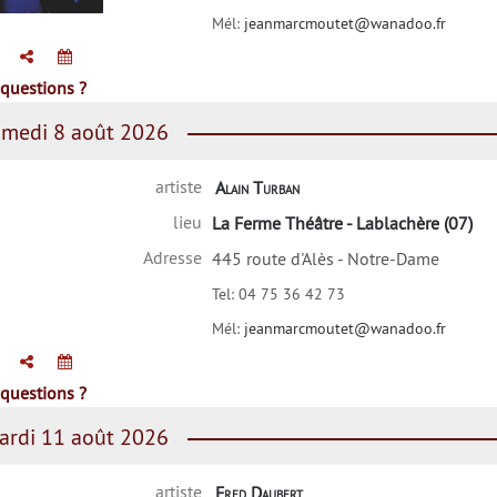
ascal Mary
Mél:
jeanmarcmoutet@wanadoo.fr
questions ?
medi 8 août 2026
artiste
Alain Turban
lieu
La Ferme Théâtre - Lablachère (07)
Adresse
445 route d'Alès - Notre-Dame
Tel:
04 75 36 42 73
Mél:
jeanmarcmoutet@wanadoo.fr
questions ?
rdi 11 août 2026
artiste
Fred Daubert