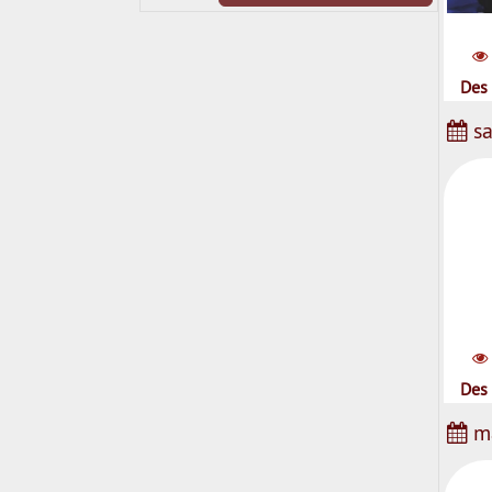
P
Des 
sa
Des 
ma