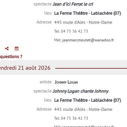
spectacle
Jean d'ici Ferrat le cri
lieu
La Ferme Théâtre - Lablachère (07)
Adresse
445 route d'Alès - Notre-Dame
Tel:
04 75 36 42 73
Mél:
jeanmarcmoutet@wanadoo.fr
questions ?
ndredi 21 août 2026
artiste
Johnny Logan
spectacle
Johnny Logan chante Johnny
lieu
La Ferme Théâtre - Lablachère (07)
Adresse
445 route d'Alès - Notre-Dame
Tel:
04 75 36 42 73