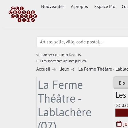
Nouveautés
A propos
Espace Pro
Con
vos
ou
favoris.
artistes
lieux
ou
Les spectacles «jeunes publics»
Accueil
→
lieux
→
La Ferme Théâtre - Lablac
La Ferme
Bio
Les
Théâtre -
33 dat
Lablachère
(07)
je