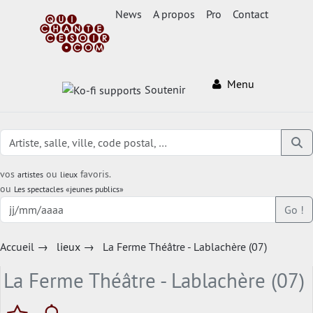
News
A propos
Pro
Contact
Menu
Soutenir
vos
ou
favoris.
artistes
lieux
ou
Les spectacles «jeunes publics»
Go !
Accueil
→
lieux
→
La Ferme Théâtre - Lablachère (07)
La Ferme Théâtre - Lablachère (07)